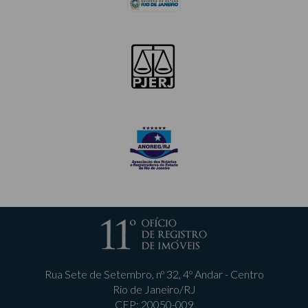
Rua Sete de Setembro, nº 32, 4º Andar - Centro
Rio de Janeiro/RJ
CEP: 20050-009