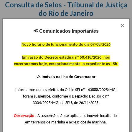
Consulta de Selos - Tribunal de Justiça
do Rio de Janeiro
×
Consulte as informações de atos praticados por meio do Selo
Digital.
Comunicados Importantes
📢
Novo horário de funcionamento do dia 07/08/2026
Em razão do Decreto estadual n° 50.418/2026, nós
encerraremos hoje, excepcionalmente, o expediente às 15h.
Monitor Registral - RI Digital
⚠️ Imóveis na Ilha do Governador
Permite o acompanhamento gratuitamente do procedimento
Informamos que os efeitos do Ofício SEI nº 143888/2025/MGI
registral do título apresentado.
foram suspensos, conforme o Despacho Decisório nº
3004/2025/MGI da SPU, de 26/11/2025.
Observação:
A suspensão não se aplica aos imóveis localizados
em terrenos de marinha e acrescidos de marinha.