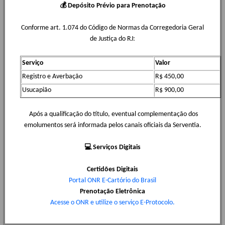
Mapa de Circunscrição
💰 Depósito Prévio para Prenotação
Confira se nossa circunscrição abrange o seu endereço.
Conforme art. 1.074 do Código de Normas da Corregedoria Geral
de Justiça do RJ:
Serviço
Valor
Registro e Averbação
R$ 450,00
Usucapião
R$ 900,00
Mecanismo de Reclamação - Registro
de Imóveis do Brasil
Após a qualificação do título, eventual complementação dos
emolumentos será informada pelos canais oficiais da Serventia.
Se você teve um problema com procedimentos do Registro
de Imóveis, por favor entre em contato.
💻 Serviços Digitais
Certidões Digitais
Portal ONR
E-Cartório do Brasil
Prenotação Eletrônica
Acesse o ONR e utilize o serviço E-Protocolo.
Calculadora de Emolumentos