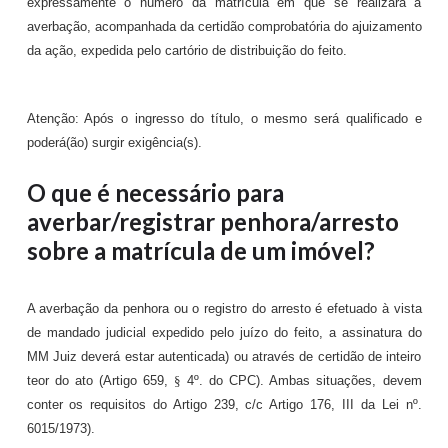
expressamente o número da matrícula em que se realizará à
averbação, acompanhada da certidão comprobatória do ajuizamento
da ação, expedida pelo cartório de distribuição do feito.
Atenção: Após o ingresso do título, o mesmo será qualificado e
poderá(ão) surgir exigência(s).
O que é necessário para
averbar/registrar penhora/arresto
sobre a matrícula de um imóvel?
A averbação da penhora ou o registro do arresto é efetuado à vista
de mandado judicial expedido pelo juízo do feito, a assinatura do
MM Juiz deverá estar autenticada) ou através de certidão de inteiro
teor do ato (Artigo 659,
§
4º.
do CPC). Ambas situações, devem
conter os requisitos do Artigo 239, c/c Artigo 176, III da Lei nº.
6015/1973).