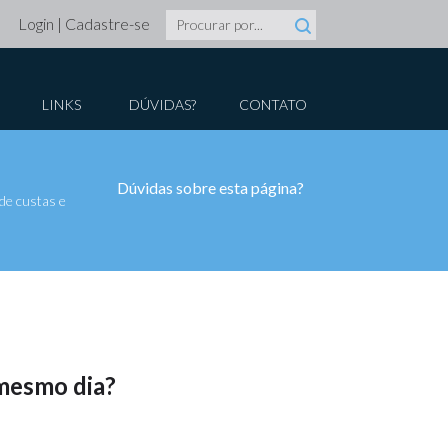
Login
|
Cadastre-se
LINKS
DÚVIDAS?
CONTATO
Dúvidas sobre esta página?
de custas e
 mesmo dia?