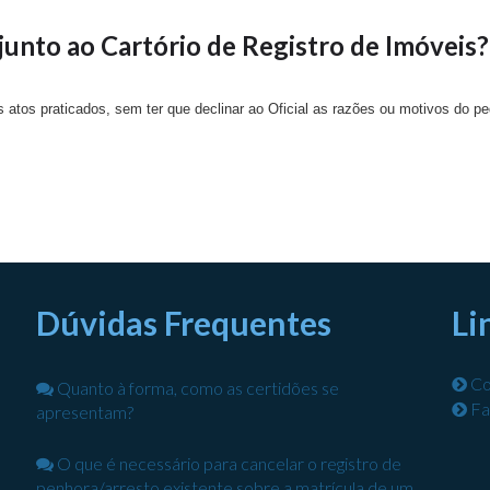
unto ao Cartório de Registro de Imóveis?
 atos praticados, sem ter que declinar ao Oficial as razões ou motivos do ped
Dúvidas Frequentes
Li
Co
Quanto à forma, como as certidões se
Fa
apresentam?
O que é necessário para cancelar o registro de
penhora/arresto existente sobre a matrícula de um