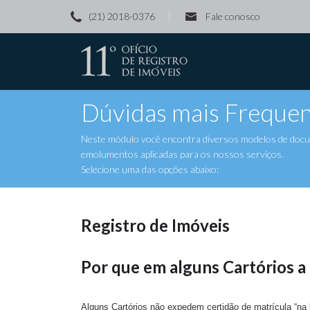
(21) 2018-0376
Fale conosco
Dúvidas mais Frequen
Neste módulo você encontra diversos modelos de docume
emolumentos aplicadas para os nossos serviços.
Selecione uma das opções abaixo:
Registro de Imóveis
Por que em alguns Cartórios a
Alguns Cartórios não expedem certidão de matrícula “na h