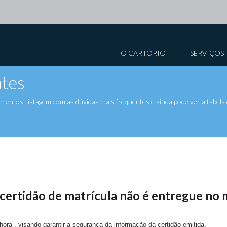
O CARTÓRIO
SERVIÇOS
tes
ntos, listagem com as dúvidas mais frequentes e ainda pode ver a tabela 
 certidão de matrícula não é entregue no
ora”, visando garantir a segurança da informação da certidão emitida.