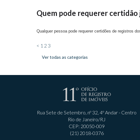
Quem pode requerer certidão j
Qualquer pessoa pode requerer certidões de registros dos
<
1
2
3
Ver todas as categorias
Rua Sete de Setembro, nº 32, 4º Andar - Centro
Rio de Janeiro/RJ
CEP: 20050-009
(21) 2018-0376