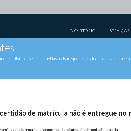
O CARTÓRIO
SERVIÇOS
tes
ntos, listagem com as dúvidas mais frequentes e ainda pode ver a tabela 
 certidão de matrícula não é entregue no
ora”, visando garantir a segurança da informação da certidão emitida.