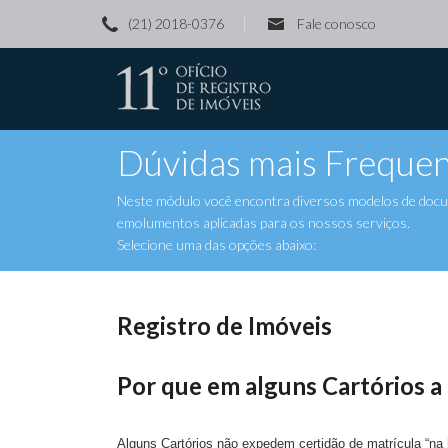
(21) 2018-0376
Fale conosco
Dúvidas mais Frequen
Neste módulo você encontra diversos modelos de docume
emolumentos aplicadas para os nossos serviços.
Selecione uma das opções abaixo:
Registro de Imóveis
Por que em alguns Cartórios a
Alguns Cartórios não expedem certidão de matrícula “na h