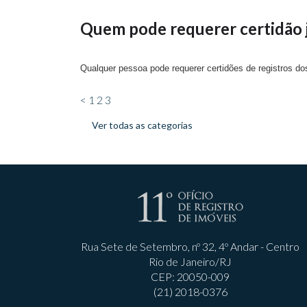
Quem pode requerer certidão j
Qualquer pessoa pode requerer certidões de registros dos
<
1
2
3
Ver todas as categorias
Rua Sete de Setembro, nº 32, 4º Andar - Centro
Rio de Janeiro/RJ
CEP: 20050-009
(21) 2018-0376