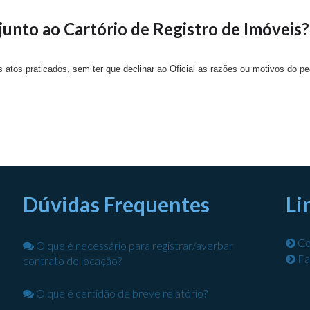
unto ao Cartório de Registro de Imóveis?
 atos praticados, sem ter que declinar ao Oficial as razões ou motivos do ped
Dúvidas Frequentes
Li
Co
O que é necessário para registrar/averbar
Fa
contrato de locação?
O que é certidão de breve relatório?