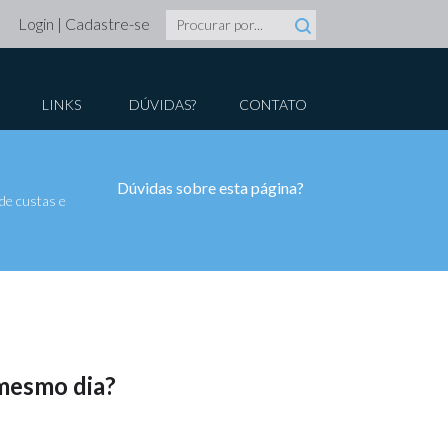
Login
|
Cadastre-se
LINKS
DÚVIDAS?
CONTATO
Dúvidas sobre esta página?
de custas e
 mesmo dia?